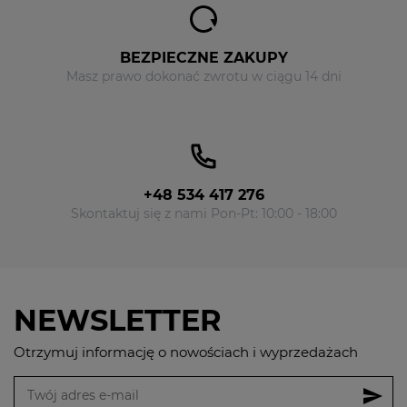
BEZPIECZNE ZAKUPY
Masz prawo dokonać zwrotu w ciągu 14 dni
+48 534 417 276
Skontaktuj się z nami Pon-Pt: 10:00 - 18:00
NEWSLETTER
Otrzymuj informację o nowościach i wyprzedażach
send