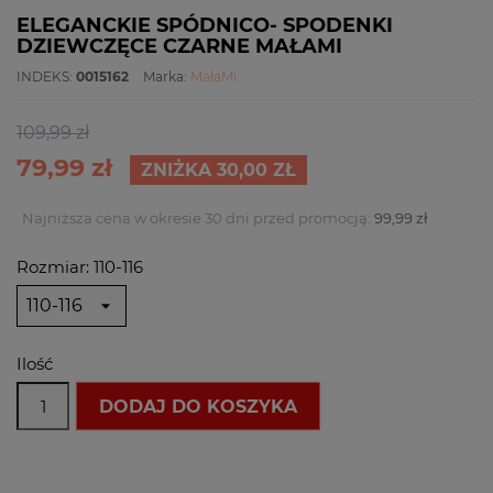
ELEGANCKIE SPÓDNICO- SPODENKI
DZIEWCZĘCE CZARNE MAŁAMI
INDEKS:
0015162
Marka:
MałaMi
109,99 zł
79,99 zł
ZNIŻKA 30,00 ZŁ
Najniższa cena w okresie 30 dni przed promocją:
99,99 zł
Rozmiar: 110-116
Ilość
DODAJ DO KOSZYKA