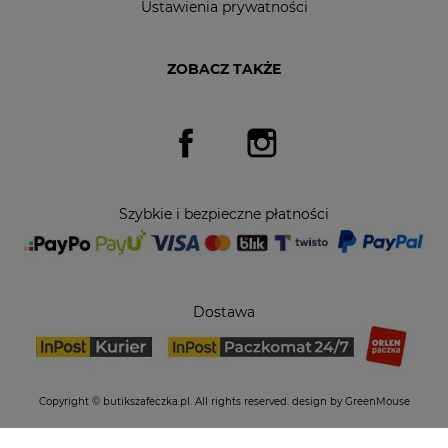
Ustawienia prywatności
ZOBACZ TAKŻE
Facebook
Instagram
Szybkie i bezpieczne płatności
Dostawa
Copyright © butikszafeczka.pl. All rights reserved.
design by GreenMouse