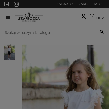
ZALOGUJ SIĘ
ZAREJESTRUJ SIĘ
0,00 ZŁ
MENU
