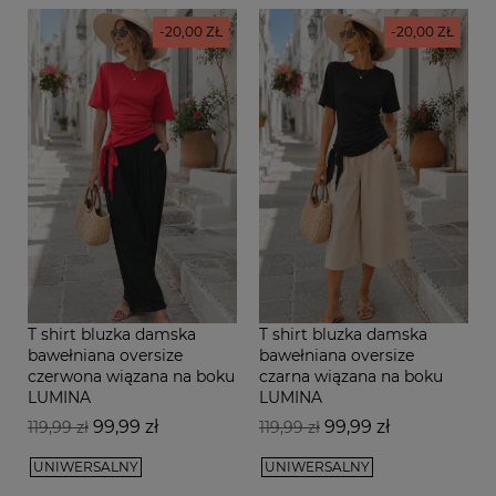
-20,00 ZŁ
-20,00 ZŁ
T shirt bluzka damska
T shirt bluzka damska
bawełniana oversize
bawełniana oversize
czerwona wiązana na boku
czarna wiązana na boku
LUMINA
LUMINA
Cena
Cena
Cena
Cena
99,99 zł
99,99 zł
119,99 zł
119,99 zł
podstawowa
podstawowa
UNIWERSALNY
UNIWERSALNY