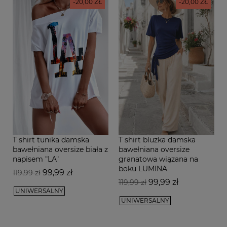
-20,00 ZŁ
-20,00 ZŁ
T shirt tunika damska
T shirt bluzka damska
bawełniana oversize biała z
bawełniana oversize
napisem "LA"
granatowa wiązana na
boku LUMINA
Cena
Cena
99,99 zł
119,99 zł
Cena
Cena
podstawowa
99,99 zł
119,99 zł
UNIWERSALNY
podstawowa
UNIWERSALNY