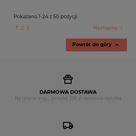
Pokazano 1-24 z 50 pozycji
1

Następny
2
3

Powrót do góry
DARMOWA DOSTAWA
Na terenie kraju, powyżej 200 zł darmowa wysyłka