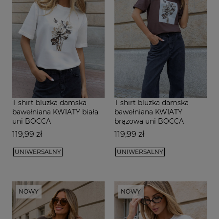
T shirt bluzka damska
T shirt bluzka damska
bawełniana KWIATY biała
bawełniana KWIATY
uni BOCCA
brązowa uni BOCCA
Cena
Cena
119,99 zł
119,99 zł
UNIWERSALNY
UNIWERSALNY
NOWY
NOWY