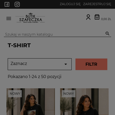
ZALOGUJ SIĘ
ZAREJESTRUJ SIĘ
0,00 ZŁ
MENU

T-SHIRT
Zaznacz

FILTR
Pokazano 1-24 z 50 pozycji
NOWY
NOWY