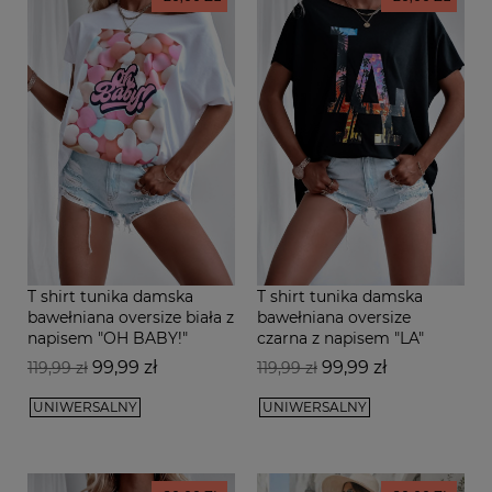
T shirt tunika damska
T shirt tunika damska
bawełniana oversize biała z
bawełniana oversize
napisem "OH BABY!"
czarna z napisem "LA"
Cena
Cena
Cena
Cena
99,99 zł
99,99 zł
119,99 zł
119,99 zł
podstawowa
podstawowa
UNIWERSALNY
UNIWERSALNY