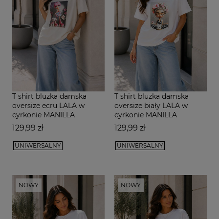
T shirt bluzka damska
T shirt bluzka damska
oversize ecru LALA w
oversize biały LALA w
cyrkonie MANILLA
cyrkonie MANILLA
Cena
Cena
129,99 zł
129,99 zł
UNIWERSALNY
UNIWERSALNY
NOWY
NOWY