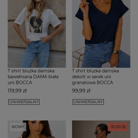
T shirt bluzka damska
T shirt bluzka damska
bawełniana DAMA biała
dekolt w serek uni
uni BOCCA
granatowa BOCCA
Cena
Cena
119,99 zł
99,99 zł
UNIWERSALNY
UNIWERSALNY
NOWY
-10,00 ZŁ