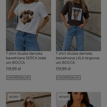
T shirt bluzka damska
T shirt bluzka damska
bawełniana SERCA biała
bawełniana LALA brązowa
uni BOCCA
uni BOCCA
Cena
Cena
119,99 zł
119,99 zł
UNIWERSALNY
UNIWERSALNY
NOWY
NOWY