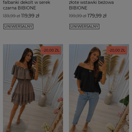
falbanki dekolt w serek
złote wstawki beżowa
czarna BIBIONE
BIBIONE
Cena
Cena
Cena
Cena
119,99 zł
179,99 zł
139,99 zł
199,99 zł
podstawowa
podstawowa
UNIWERSALNY
UNIWERSALNY
-20,00 ZŁ
-20,00 ZŁ