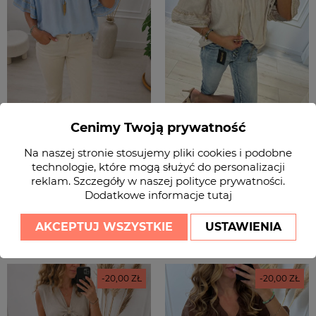
Cenimy Twoją prywatność
Bluzka damska hiszpanka
Bluzka damska hiszpanka
Na naszej stronie stosujemy pliki cookies i podobne
oversize ozdobne dodatki
oversize ozdobne dodatki
technologie, które mogą służyć do personalizacji
niebieska BIBIONE
beżowa BIBIONE
reklam. Szczegóły w naszej
polityce prywatności
.
Dodatkowe informacje
tutaj
Cena
Cena
Cena
Cena
139,99 zł
139,99 zł
159,99 zł
159,99 zł
podstawowa
podstawowa
UNIWERSALNY
UNIWERSALNY
AKCEPTUJ WSZYSTKIE
USTAWIENIA
-20,00 ZŁ
-20,00 ZŁ