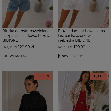
Bluzka damska bawełniana
Bluzka damska bawełniana
hiszpanka ażurkowa beżowa
hiszpanka ażurkowa
BIBIONE
niebieska BIBIONE
Cena
Cena
Cena
Cena
129,99 zł
129,99 zł
149,99 zł
149,99 zł
podstawowa
podstawowa
UNIWERSALNY
UNIWERSALNY
-30,00 ZŁ
-50,00 ZŁ