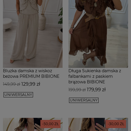
Bluzka damska z wiskoz
Długa Sukienka damska z
beżowa PREMIUM BIBIONE
falbankami z paskiem
brązowa BIBIONE
Cena
Cena
129,99 zł
149,99 zł
Cena
Cena
podstawowa
179,99 zł
199,99 zł
UNIWERSALNY
podstawowa
UNIWERSALNY
-50,00 ZŁ
-30,00 ZŁ