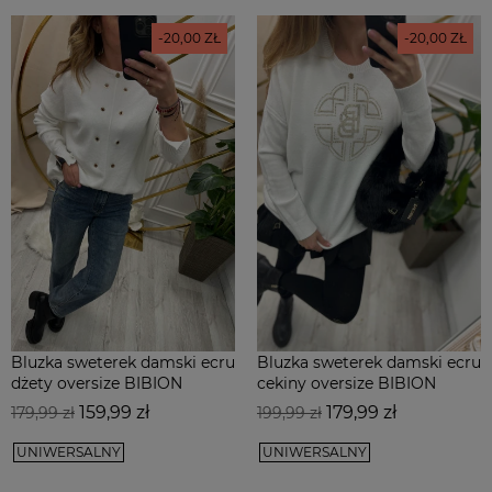
-20,00 ZŁ
-20,00 ZŁ
Bluzka sweterek damski ecru
Bluzka sweterek damski ecru
dżety oversize BIBION
cekiny oversize BIBION
Cena
Cena
Cena
Cena
159,99 zł
179,99 zł
179,99 zł
199,99 zł
podstawowa
podstawowa
UNIWERSALNY
UNIWERSALNY