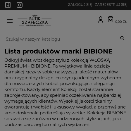
ZALOGUJ SIĘ
ZAREJESTRUJ SIĘ
0,00 ZŁ
MENU

Lista produktów marki BIBIONE
Odkryj świat włoskiego stylu z kolekcją WŁOSKĄ
PREMIUM - BIBIONE. Ta wyjątkowa linia odzieży
damskiej łączy w sobie najwyższą jakość materiałów
oraz oryginalny design, co czyni ją idealnym wyborem
dla nowoczesnych kobiet poszukujących elegancji i
komfortu. Każdy element kolekcji został starannie
zaprojektowany, aby spełniać oczekiwania najbardziej
wymagających klientów. Wysokiej jakości tkaniny
gwarantują trwałość i luksusowy wygląd, a przemyślane
kroje doskonale podkreślają sylwetkę. Kolekcja BIBIONE
sprawdzi się zarówno w codziennych stylizacjach, jak i
podczas bardziej formalnych wydarzeń.