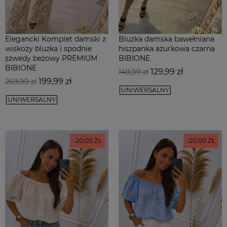
Elegancki Komplet damski z
Bluzka damska bawełniana
wiskozy bluzka i spodnie
hiszpanka ażurkowa czarna
szwedy beżowy PREMIUM
BIBIONE
BIBIONE
Cena
Cena
129,99 zł
149,99 zł
Cena
Cena
199,99 zł
podstawowa
269,99 zł
podstawowa
UNIWERSALNY
UNIWERSALNY
-20,00 ZŁ
-20,00 ZŁ