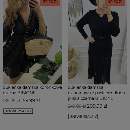
-30,00 ZŁ
-40,00 ZŁ
Sukienka damska koronkowa
Sukienka damska
czarna BIBIONE
dzianinowa z paskiem długa
pliska czarna BIBIONE
Cena
Cena
159,99 zł
189,99 zł
Cena
Cena
podstawowa
209,99 zł
249,99 zł
UNIWERSALNY
podstawowa
UNIWERSALNY