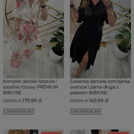
Komplet damski koszula i
Sukienka damska szmizjerka
spodnie różowy PREMIUM
oversize czarna długa z
BIBIONE
paskiem BIBIONE
Cena
Cena
Cena
Cena
179,99 zł
169,99 zł
229,99 zł
199,99 zł
podstawowa
podstawowa
UNIWERSALNY
UNIWERSALNY