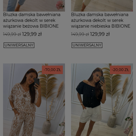
Bluzka damska bawełniana
Bluzka damska bawełniana
ażurkowa dekolt w serek
ażurkowa dekolt w serek
wiązanie beżowa BIBIONE
wiązanie niebieska BIBIONE
Cena
Cena
Cena
Cena
129,99 zł
129,99 zł
149,99 zł
149,99 zł
podstawowa
podstawowa
UNIWERSALNY
UNIWERSALNY
-70,00 ZŁ
-20,00 ZŁ