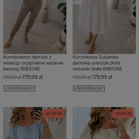
Kombinezon damski z
Koronkowa Sukienka
wiskozy oryginalne wstawki
damska oversize złote
beżowy BIBIONE
wstawki biała BIBIONE
Cena
Cena
Cena
Cena
179,99 zł
179,99 zł
199,99 zł
199,99 zł
podstawowa
podstawowa
UNIWERSALNY
UNIWERSALNY
-20,00 ZŁ
-20,00 ZŁ