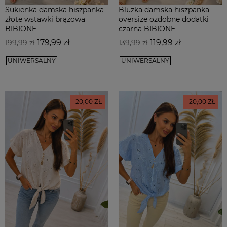
Sukienka damska hiszpanka
Bluzka damska hiszpanka
złote wstawki brązowa
oversize ozdobne dodatki
BIBIONE
czarna BIBIONE
Cena
Cena
Cena
Cena
179,99 zł
119,99 zł
199,99 zł
139,99 zł
podstawowa
podstawowa
UNIWERSALNY
UNIWERSALNY
-20,00 ZŁ
-20,00 ZŁ