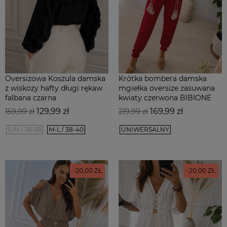
Oversizowa Koszula damska
Krótka bombera damska
z wiskozy hafty długi rękaw
mgiełka oversize zasuwana
falbana czarna
kwiaty czerwona BIBIONE
Cena
Cena
Cena
Cena
129,99 zł
169,99 zł
159,99 zł
219,99 zł
podstawowa
podstawowa
S-M / 36-38
M-L / 38-40
UNIWERSALNY
-20,00 ZŁ
-20,00 ZŁ