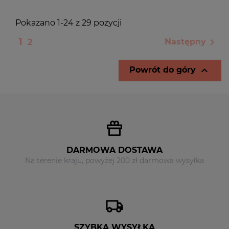
Pokazano 1-24 z 29 pozycji
1

Następny
2

Powrót do góry
DARMOWA DOSTAWA
Na terenie kraju, powyżej 200 zł darmowa wysyłka
SZYBKA WYSYŁKA