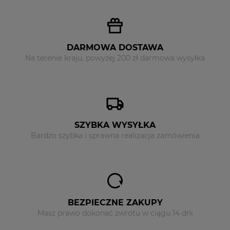
DARMOWA DOSTAWA
Na terenie kraju, powyżej 200 zł darmowa wysyłka
SZYBKA WYSYŁKA
Bardzo szybka i sprawna realizacja zamówienia
BEZPIECZNE ZAKUPY
Masz prawo dokonać zwrotu w ciągu 14 dni