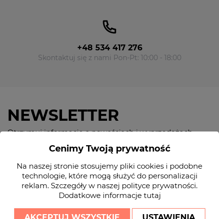
+48 534 417 276
Skontaktuj się z nami Pon-Pt: 10:00 - 18:00
NEWSLETTER
Otrzymuj informację o nowościach i wyprzedażach
Cenimy Twoją prywatność
send
Na naszej stronie stosujemy pliki cookies i podobne
Zapisując się do naszego newslettera akceptujesz nasz regulamin sklepu
technologie, które mogą służyć do personalizacji
oraz politykę prywatności
reklam. Szczegóły w naszej
polityce prywatności
.
Dodatkowe informacje
tutaj
AKCEPTUJ WSZYSTKIE
USTAWIENIA