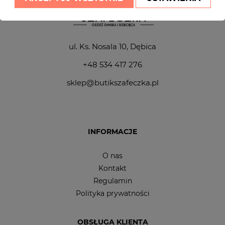
ul. Ks. Nosala 10, Dębica
+48 534 417 276
sklep@butikszafeczka.pl
INFORMACJE
O nas
Kontakt
Regulamin
Polityka prywatności
OBSŁUGA KLIENTA