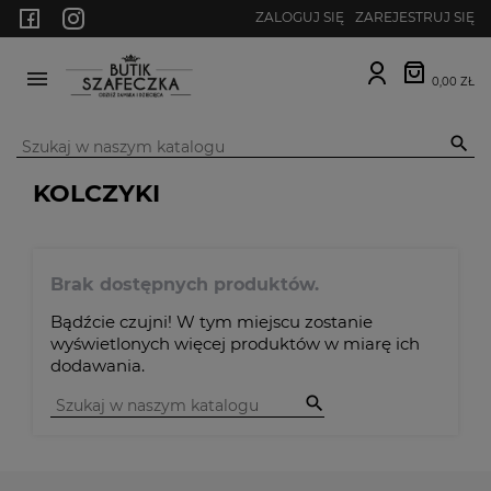
ZALOGUJ SIĘ
ZAREJESTRUJ SIĘ
0,00 ZŁ
MENU

KOLCZYKI
Brak dostępnych produktów.
Bądźcie czujni! W tym miejscu zostanie
wyświetlonych więcej produktów w miarę ich
dodawania.
