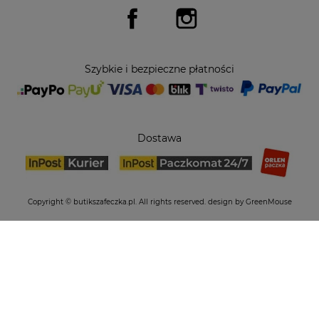
Facebook
Instagram
Szybkie i bezpieczne płatności
Dostawa
Copyright © butikszafeczka.pl. All rights reserved.
design by GreenMouse