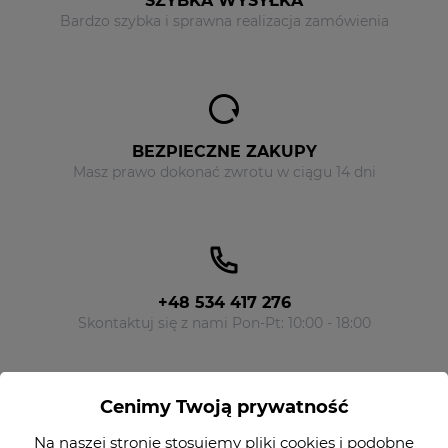
SZYBKA WYSYŁKA
Bardzo szybka i sprawna realizacja zamówienia
BEZPIECZNE ZAKUPY
Masz prawo dokonać zwrotu w ciągu 14 dni
+48 534 417 276
Skontaktuj się z nami Pon-Pt: 10:00 - 18:00
Cenimy Twoją prywatność
NEWSLETTER
Na naszej stronie stosujemy pliki cookies i podobne