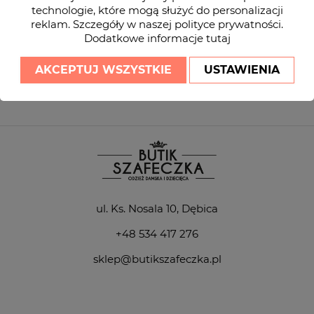
technologie, które mogą służyć do personalizacji
Otrzymuj informację o nowościach i wyprzedażach
reklam. Szczegóły w naszej
polityce prywatności
.
Dodatkowe informacje
tutaj
send
AKCEPTUJ WSZYSTKIE
USTAWIENIA
Zapisując się do naszego newslettera akceptujesz nasz regulamin sklepu
oraz politykę prywatności
ul. Ks. Nosala 10, Dębica
+48 534 417 276
sklep@butikszafeczka.pl