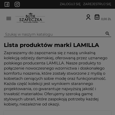
ZALOGUJ SIĘ
ZAREJESTRUJ SIĘ
0,00 ZŁ
MENU

Lista produktów marki LAMILLA
Zapraszamy do zapoznania się z naszą unikalną
kolekcją odzieży damskiej, oferowaną przez uznanego
polskiego producenta LAMILLA. Nasze produkty to
połączenie nowoczesnego wzornictwa i doskonałego
komfortu noszenia, które zostały stworzone z myślą o
kobietach ceniących sobie modę oraz funkcjonalność.
Każda część kolekcji jest wynikiem starannego
projektowania, co gwarantuje najwyższą jakość i
trwałość materiałów. Oferujemy szeroką gamę
stylowych ubrań, które zaspokoją potrzeby każdej
kobiety, niezależnie od okazji.