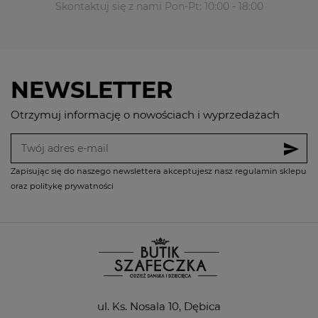
Skontaktuj się z nami Pon-Pt: 10:00 - 18:00
NEWSLETTER
Otrzymuj informację o nowościach i wyprzedażach
send
Zapisując się do naszego newslettera akceptujesz nasz regulamin sklepu
oraz politykę prywatności
ul. Ks. Nosala 10, Dębica