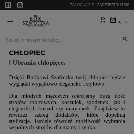
ZALOGUJ SIĘ
ZAREJESTRUJ SIĘ
0,00 ZŁ
MENU

CHŁOPIEC
I
Ubrania chłopięce.
Dzięki Butikowi Szafeczka twój chłopiec będzie
wyglądał wyjątkowo elegancko i stylowo.
Dla młodych mężczyzn oferujemy dużą ilość
strojów sportowych, koszulek, spodenek, jak i
eleganckich koszul czy marynarek. Znajdziesz tu
również szereg dodatków, które dopełnią
stylizacje. Istnieje również możliwość wybrania
wspólnych strojów dla mamy i synka.