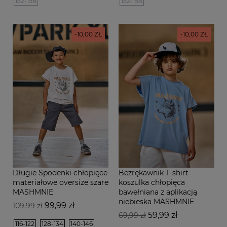
152-158
152-158
-10,00 ZŁ
-10,00 ZŁ
Długie Spodenki chłopięce
Bezrękawnik T-shirt
materiałowe oversize szare
koszulka chłopięca
MASHMNIE
bawełniana z aplikacją
niebieska MASHMNIE
Cena
Cena
99,99 zł
109,99 zł
Cena
Cena
podstawowa
59,99 zł
69,99 zł
116-122
128-134
140-146
podstawowa