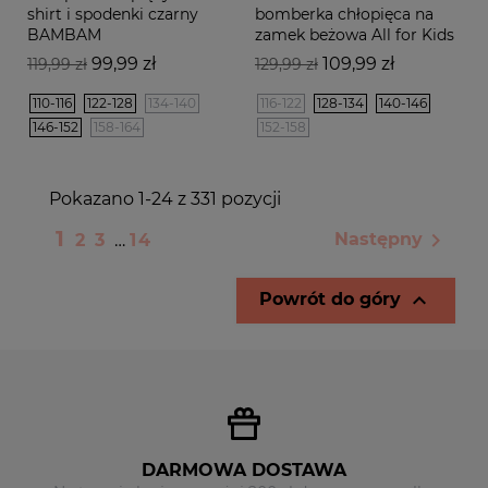
shirt i spodenki czarny
bomberka chłopięca na
BAMBAM
zamek beżowa All for Kids
Cena
Cena
Cena
Cena
99,99 zł
109,99 zł
119,99 zł
129,99 zł
podstawowa
podstawowa
110-116
122-128
134-140
116-122
128-134
140-146
146-152
158-164
152-158
Pokazano 1-24 z 331 pozycji
1

Następny
2
3
…
14

Powrót do góry
DARMOWA DOSTAWA