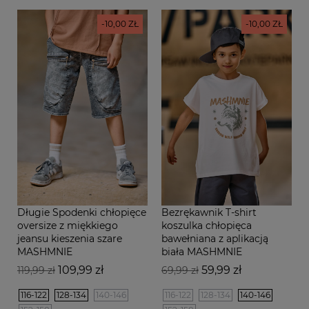
-10,00 ZŁ
-10,00 ZŁ
Długie Spodenki chłopięce
Bezrękawnik T-shirt
oversize z miękkiego
koszulka chłopięca
jeansu kieszenia szare
bawełniana z aplikacją
MASHMNIE
biała MASHMNIE
Cena
Cena
Cena
Cena
109,99 zł
59,99 zł
119,99 zł
69,99 zł
podstawowa
podstawowa
116-122
128-134
140-146
116-122
128-134
140-146