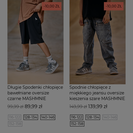
-10,00 ZŁ
-10,00 ZŁ
Długie Spodenki chłopięce
Spodnie chłopięce z
bawełniane oversize
miękkiego jeansu oversize
czarne MASHMNIE
kieszenia szare MASHMNIE
Cena
Cena
Cena
Cena
89,99 zł
139,99 zł
99,99 zł
149,99 zł
podstawowa
podstawowa
116-122
128-134
140-146
116-122
128-134
140-146
152-158
152-158