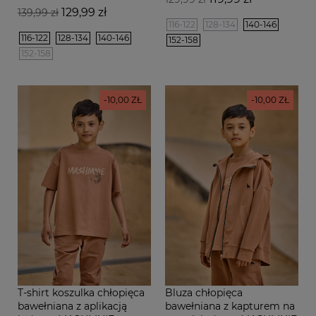
Cena
Cena
129,99 zł
podstawowa
139,99 zł
podstawowa
116-122
128-134
140-146
116-122
128-134
140-146
152-158
152-158
-10,00 ZŁ
-10,00 ZŁ
T-shirt koszulka chłopięca
Bluza chłopięca
bawełniana z aplikacją
bawełniana z kapturem na