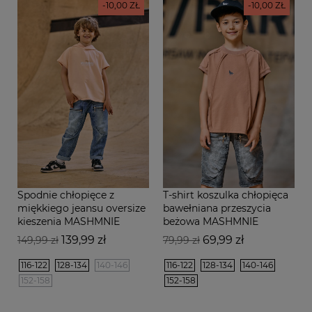
-10,00 ZŁ
-10,00 ZŁ
Spodnie chłopięce z
T-shirt koszulka chłopięca
miękkiego jeansu oversize
bawełniana przeszycia
kieszenia MASHMNIE
beżowa MASHMNIE
Cena
Cena
Cena
Cena
139,99 zł
69,99 zł
149,99 zł
79,99 zł
podstawowa
podstawowa
116-122
128-134
140-146
116-122
128-134
140-146
152-158
152-158