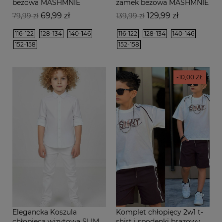
beżowa MASHMNIE
zamek beżowa MASHMNIE
Cena
Cena
Cena
Cena
69,99 zł
129,99 zł
79,99 zł
139,99 zł
podstawowa
podstawowa
116-122
128-134
140-146
116-122
128-134
140-146
152-158
152-158
-10,00 ZŁ
Elegancka Koszula
Komplet chłopięcy 2w1 t-
chłopięca wizytowa SLIM
shirt i spodenki brązowy