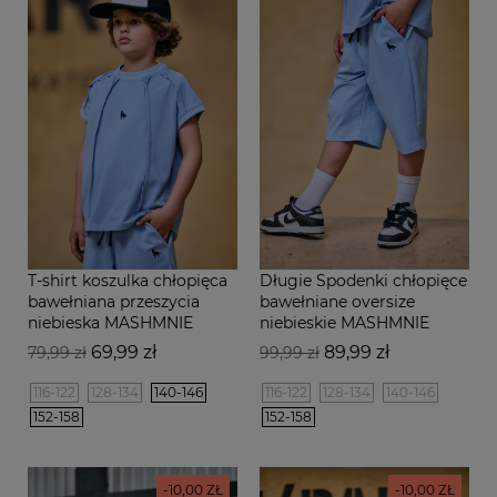
T-shirt koszulka chłopięca
Długie Spodenki chłopięce
bawełniana przeszycia
bawełniane oversize
niebieska MASHMNIE
niebieskie MASHMNIE
Cena
Cena
Cena
Cena
69,99 zł
89,99 zł
79,99 zł
99,99 zł
podstawowa
podstawowa
116-122
128-134
140-146
116-122
128-134
140-146
152-158
152-158
-10,00 ZŁ
-10,00 ZŁ