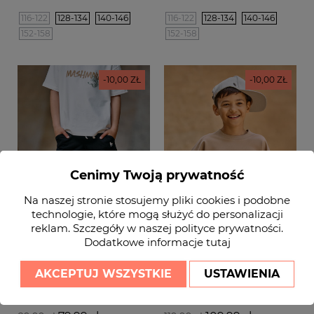
podstawowa
podstawowa
116-122
128-134
140-146
116-122
128-134
140-146
152-158
152-158
-10,00 ZŁ
-10,00 ZŁ
Cenimy Twoją prywatność
Na naszej stronie stosujemy pliki cookies i podobne
technologie, które mogą służyć do personalizacji
reklam. Szczegóły w naszej
polityce prywatności
.
Dodatkowe informacje
tutaj
Krótkie Spodenki
Bluza chłopięca
AKCEPTUJ WSZYSTKIE
USTAWIENIA
chłopięce czarne
bawełniana beżowa
MASHMNIE
MASHMNIE