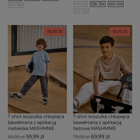
116-122
128-134
140-146
152-158
152-158
-10,00 ZŁ
-10,00 ZŁ
T-shirt koszulka chłopięca
T-shirt koszulka chłopięca
bawełniana z aplikacją
bawełniana z aplikacją
niebieska MASHMNIE
beżowa MASHMNIE
Cena
Cena
Cena
Cena
59,99 zł
69,99 zł
69,99 zł
79,99 zł