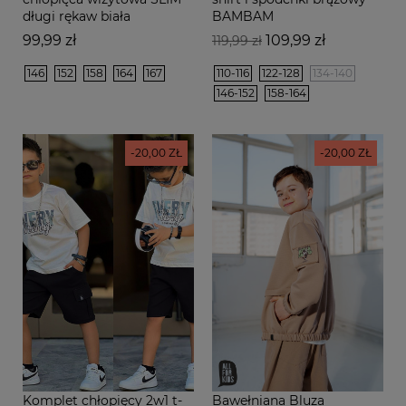
długi rękaw biała
BAMBAM
Cena
Cena
Cena
99,99 zł
109,99 zł
119,99 zł
podstawowa
146
152
158
164
167
110-116
122-128
134-140
146-152
158-164
-20,00 ZŁ
-20,00 ZŁ
Komplet chłopięcy 2w1 t-
Bawełniana Bluza