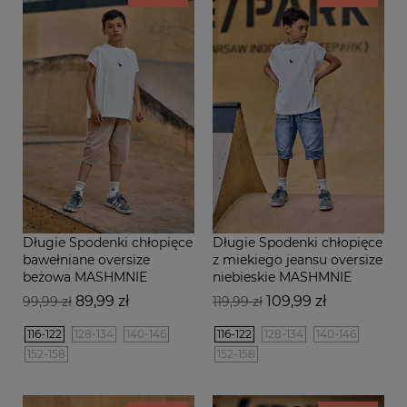
Długie Spodenki chłopięce
Długie Spodenki chłopięce
bawełniane oversize
z miekiego jeansu oversize
beżowa MASHMNIE
niebieskie MASHMNIE
Cena
Cena
Cena
Cena
89,99 zł
109,99 zł
99,99 zł
119,99 zł
podstawowa
podstawowa
116-122
128-134
140-146
116-122
128-134
140-146
152-158
152-158