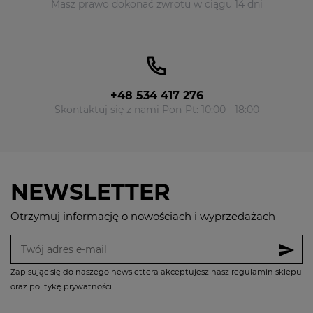
Masz prawo dokonać zwrotu w ciągu 14 dni
+48 534 417 276
Skontaktuj się z nami Pon-Pt: 10:00 - 18:00
NEWSLETTER
Otrzymuj informację o nowościach i wyprzedażach
send
Zapisując się do naszego newslettera akceptujesz nasz regulamin sklepu
oraz politykę prywatności