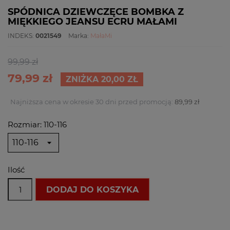
SPÓDNICA DZIEWCZĘCE BOMBKA Z
MIĘKKIEGO JEANSU ECRU MAŁAMI
INDEKS:
0021549
Marka:
MałaMi
99,99 zł
79,99 zł
ZNIŻKA 20,00 ZŁ
Najniższa cena w okresie 30 dni przed promocją:
89,99 zł
Rozmiar: 110-116
Ilość
DODAJ DO KOSZYKA