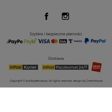
Facebook
Instagram
Szybkie i bezpieczne płatności
Dostawa
Copyright © butikszafeczka.pl. All rights reserved.
design by GreenMouse