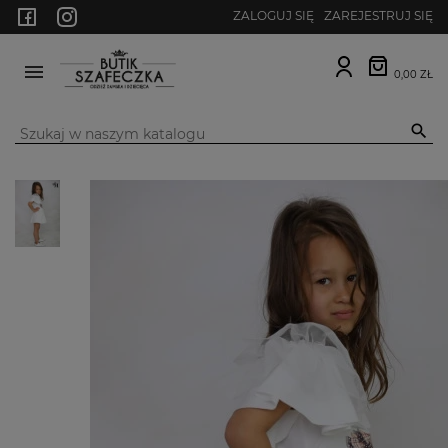
ZALOGUJ SIĘ
ZAREJESTRUJ SIĘ
0,00 ZŁ
MENU
