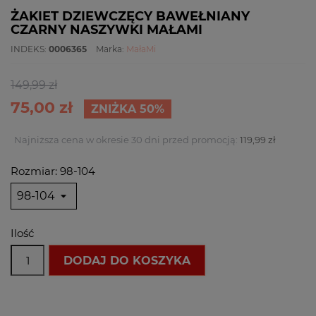
ŻAKIET DZIEWCZĘCY BAWEŁNIANY
CZARNY NASZYWKI MAŁAMI
INDEKS:
0006365
Marka:
MałaMi
149,99 zł
75,00 zł
ZNIŻKA 50%
Najniższa cena w okresie 30 dni przed promocją:
119,99 zł
Rozmiar: 98-104
Ilość
DODAJ DO KOSZYKA