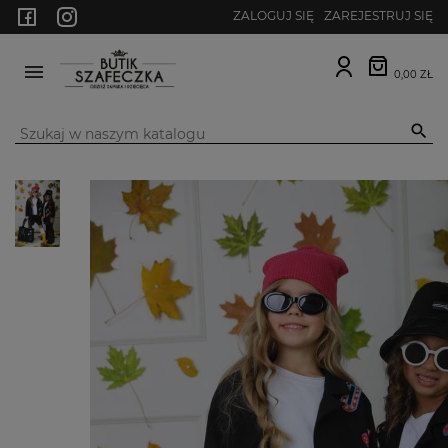
ZALOGUJ SIĘ
ZAREJESTRUJ SIĘ
0,00 ZŁ
MENU
