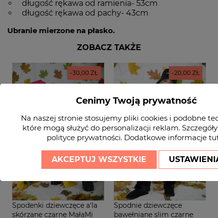
długość rękawa od ramienia- 53cm
długość rękawa od pachy- 43cm
Ubranie mierzone na płasko.
ZOBACZ TAKŻE
-30,00 ZŁ
-20,00 ZŁ
Cenimy Twoją prywatność
Na naszej stronie stosujemy pliki cookies i podobne te
które mogą służyć do personalizacji reklam. Szczegóły
polityce prywatności
. Dodatkowe informacje
tu
AKCEPTUJ WSZYSTKIE
USTAWIENI
Spodenki dziewczęce a'la
Spodnie dziewczęce
skórzane czarne MałaMi
bawełniane slim czarne