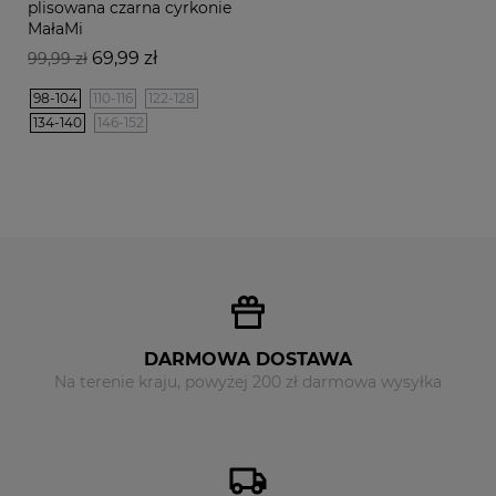
plisowana czarna cyrkonie
MałaMi
Cena
Cena
69,99 zł
99,99 zł
podstawowa
98-104
110-116
122-128
134-140
146-152
DARMOWA DOSTAWA
Na terenie kraju, powyżej 200 zł darmowa wysyłka