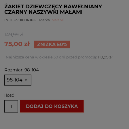
ŻAKIET DZIEWCZĘCY BAWEŁNIANY
CZARNY NASZYWKI MAŁAMI
INDEKS:
0006365
Marka:
MałaMi
149,99 zł
75,00 zł
ZNIŻKA 50%
Najniższa cena w okresie 30 dni przed promocją:
119,99 zł
Rozmiar: 98-104
Ilość
DODAJ DO KOSZYKA