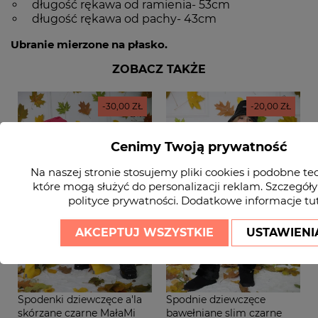
długość rękawa od ramienia- 53cm
długość rękawa od pachy- 43cm
Ubranie mierzone na płasko.
ZOBACZ TAKŻE
-30,00 ZŁ
-20,00 ZŁ
Cenimy Twoją prywatność
Na naszej stronie stosujemy pliki cookies i podobne te
które mogą służyć do personalizacji reklam. Szczegóły
polityce prywatności
. Dodatkowe informacje
tu
AKCEPTUJ WSZYSTKIE
USTAWIENI
Spodenki dziewczęce a'la
Spodnie dziewczęce
skórzane czarne MałaMi
bawełniane slim czarne