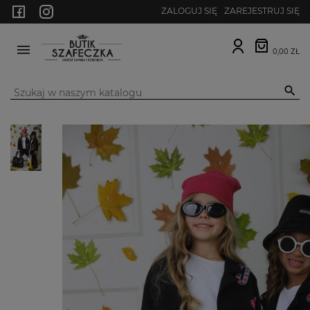
ZALOGUJ SIĘ
ZAREJESTRUJ SIĘ
0,00 ZŁ
MENU
