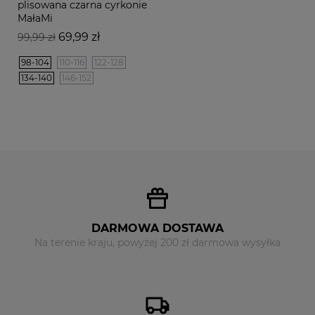
plisowana czarna cyrkonie
MałaMi
Cena
Cena
69,99 zł
99,99 zł
podstawowa
98-104
110-116
122-128
134-140
146-152
DARMOWA DOSTAWA
Na terenie kraju, powyżej 200 zł darmowa wysyłka