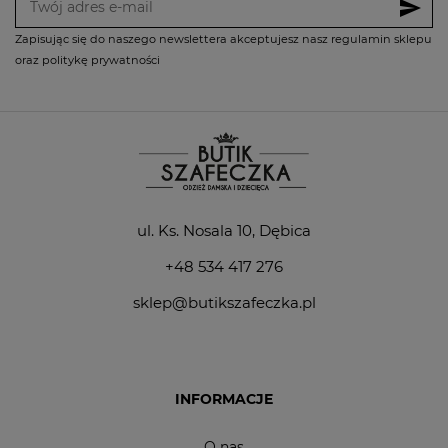
send
Zapisując się do naszego newslettera akceptujesz nasz regulamin sklepu
oraz politykę prywatności
ul. Ks. Nosala 10, Dębica
+48 534 417 276
sklep@butikszafeczka.pl
INFORMACJE
O nas