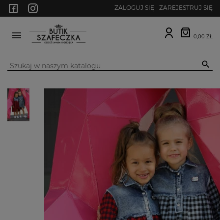
ZALOGUJ SIĘ
ZAREJESTRUJ SIĘ
0,00 ZŁ
MENU
