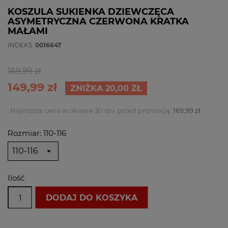
KOSZULA SUKIENKA DZIEWCZĘCA
ASYMETRYCZNA CZERWONA KRATKA
MAŁAMI
INDEKS:
0016647
169,99 zł
149,99 zł
ZNIŻKA 20,00 ZŁ
Najniższa cena w okresie 30 dni przed promocją:
169,99 zł
Rozmiar: 110-116
Ilość
DODAJ DO KOSZYKA