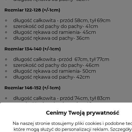
Rozmiar 122-128 (+/-1cm)
długość całkowita - przód 58cm, tył 69cm
szerokość od pachy do pachy- 41cm
długość rękawa od ramienia- 45cm
długość rękawa od pachy- 36cm
Rozmiar 134-140 (+/-1cm)
długość całkowita -przód 67cm, tył 77cm
szerokość od pachy do pachy- 46cm
długość rękawa od ramienia- 50cm
długość rękawa od pachy- 42cm
Rozmiar 146-152 (+/-1cm)
długość całkowita - przód 74cm, tył 83cm
szerokość od pachy do pachy- 46cm
długość rękawa od ramienia- 56cm
Cenimy Twoją prywatność
długość rękawa od pachy- 47cm
Na naszej stronie stosujemy pliki cookies i podobne te
Ubranie mierzone na płasko.
które mogą służyć do personalizacji reklam. Szczegóły