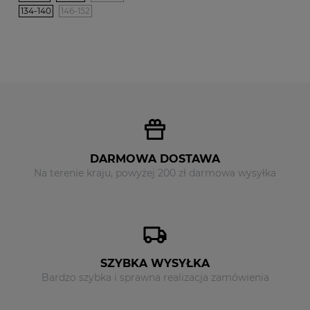
134-140
146-152
DARMOWA DOSTAWA
Na terenie kraju, powyżej 200 zł darmowa wysyłka
SZYBKA WYSYŁKA
Bardzo szybka i sprawna realizacja zamówienia