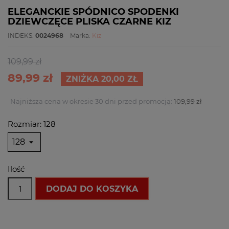
ELEGANCKIE SPÓDNICO SPODENKI
DZIEWCZĘCE PLISKA CZARNE KIZ
INDEKS:
0024968
Marka:
Kiz
109,99 zł
89,99 zł
ZNIŻKA 20,00 ZŁ
Najniższa cena w okresie 30 dni przed promocją:
109,99 zł
Rozmiar: 128
Ilość
DODAJ DO KOSZYKA