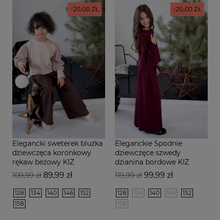
-20,00 ZŁ
-20,00 ZŁ
Elegancki sweterek bluzka
Eleganckie Spodnie
dziewczęca koronkowy
dziewczęce szwedy
rękaw beżowy KIZ
dzianina bordowe KIZ
Cena
Cena
Cena
Cena
89,99 zł
99,99 zł
109,99 zł
119,99 zł
podstawowa
podstawowa
128
134
140
146
152
128
134
140
146
152
158
158