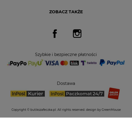
ZOBACZ TAKŻE
Facebook
Instagram
Szybkie i bezpieczne płatności
Dostawa
Copyright © butikszafeczka.pl. All rights reserved.
design by GreenMouse