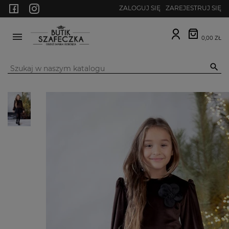
ZALOGUJ SIĘ
ZAREJESTRUJ SIĘ
0,00 ZŁ
MENU
