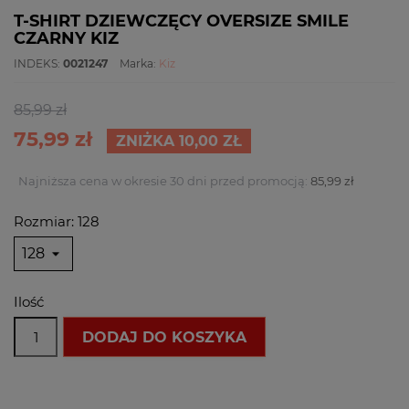
T-SHIRT DZIEWCZĘCY OVERSIZE SMILE
CZARNY KIZ
INDEKS:
0021247
Marka:
Kiz
85,99 zł
75,99 zł
ZNIŻKA 10,00 ZŁ
Najniższa cena w okresie 30 dni przed promocją:
85,99 zł
Rozmiar: 128
Ilość
DODAJ DO KOSZYKA