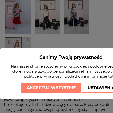
Cenimy Twoją prywatność
Na naszej stronie stosujemy pliki cookies i podobne te
które mogą służyć do personalizacji reklam. Szczegóły
polityce prywatności
. Dodatkowe informacje
tu
AKCEPTUJ WSZYSTKIE
USTAWIENI
Wysyłka do 2 dni roboczych!
Nowa propozycja dla młodych fashionistek!
Prezentujemy T-shirt dziewczęcy oversize, który pozwoli
Twojej córce wyrazić swój niepowtarzalny styl i zapewni