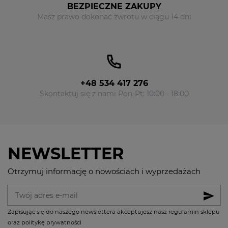
BEZPIECZNE ZAKUPY
Masz prawo dokonać zwrotu w ciągu 14 dni
+48 534 417 276
Skontaktuj się z nami Pon-Pt: 10:00 - 18:00
NEWSLETTER
Otrzymuj informację o nowościach i wyprzedażach
send
Zapisując się do naszego newslettera akceptujesz nasz regulamin sklepu
oraz politykę prywatności