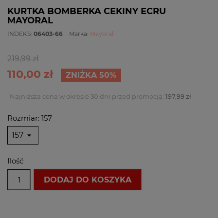
KURTKA BOMBERKA CEKINY ECRU
MAYORAL
INDEKS:
06403-66
Marka:
Mayoral
219,99 zł
110,00 zł
ZNIŻKA 50%
Najniższa cena w okresie 30 dni przed promocją:
197,99 zł
Rozmiar: 157
Ilość
DODAJ DO KOSZYKA