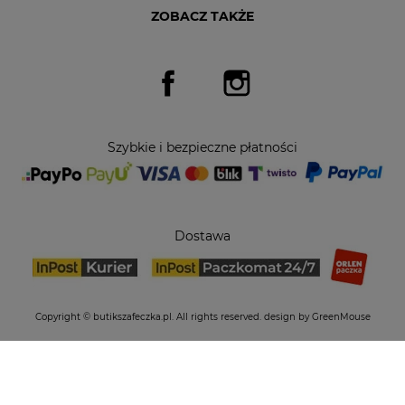
ZOBACZ TAKŻE
Facebook
Instagram
Szybkie i bezpieczne płatności
Dostawa
Copyright © butikszafeczka.pl. All rights reserved.
design by GreenMouse