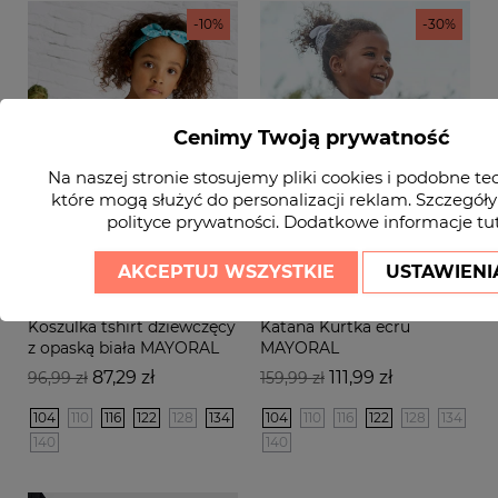
-10%
-30%
Cenimy Twoją prywatność
Na naszej stronie stosujemy pliki cookies i podobne te
które mogą służyć do personalizacji reklam. Szczegóły
polityce prywatności
. Dodatkowe informacje
tu
AKCEPTUJ WSZYSTKIE
USTAWIENI
Koszulka tshirt dziewczęcy
Katana Kurtka ecru
z opaską biała MAYORAL
MAYORAL
Cena
Cena
Cena
Cena
87,29 zł
111,99 zł
96,99 zł
159,99 zł
podstawowa
podstawowa
104
110
116
122
128
134
104
110
116
122
128
134
140
140