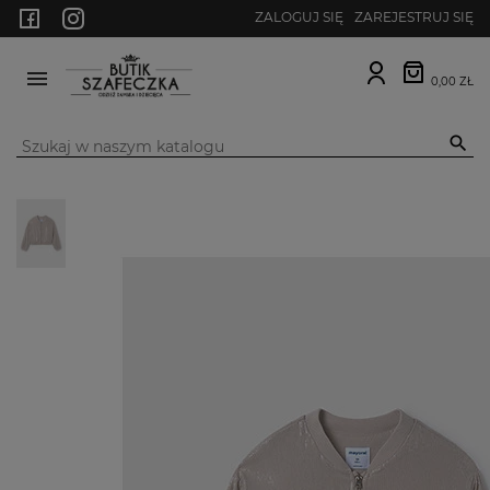
ZALOGUJ SIĘ
ZAREJESTRUJ SIĘ
0,00 ZŁ
MENU
