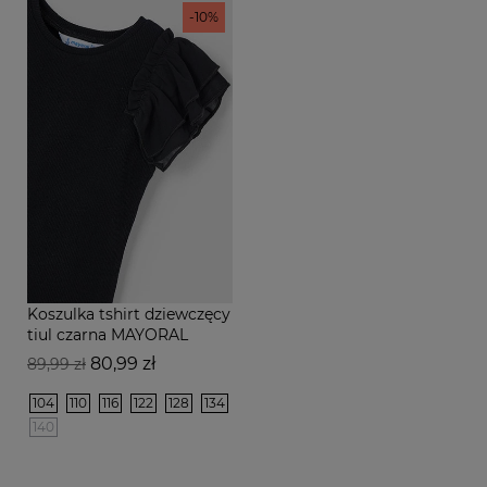
-10%
Koszulka tshirt dziewczęcy
tiul czarna MAYORAL
Cena
Cena
80,99 zł
89,99 zł
podstawowa
104
110
116
122
128
134
140