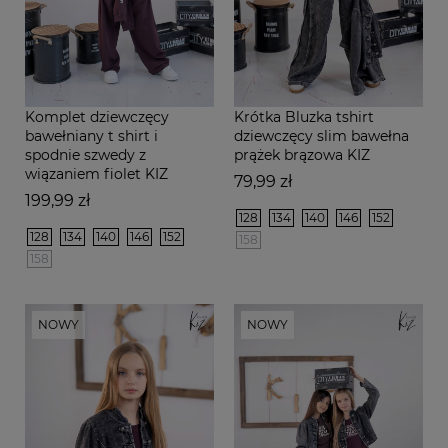
Komplet dziewczęcy
Krótka Bluzka tshirt
bawełniany t shirt i
dziewczęcy slim bawełna
spodnie szwedy z
prążek brązowa KIZ
wiązaniem fiolet KIZ
Cena
79,99 zł
Cena
199,99 zł
128
134
140
146
152
128
134
140
146
152
158
158
NOWY
NOWY