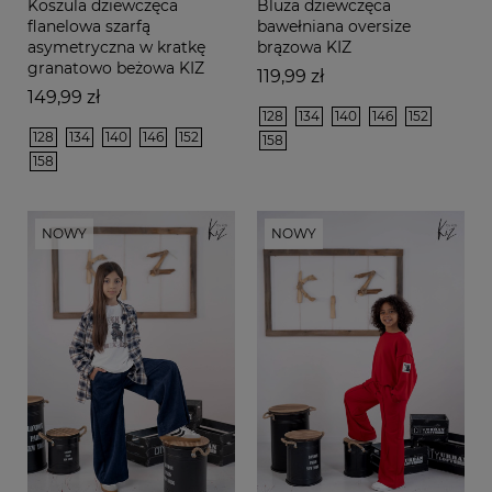
Koszula dziewczęca
Bluza dziewczęca
flanelowa szarfą
bawełniana oversize
asymetryczna w kratkę
brązowa KIZ
granatowo beżowa KIZ
Cena
119,99 zł
Cena
149,99 zł
128
134
140
146
152
128
134
140
146
152
158
158
NOWY
NOWY