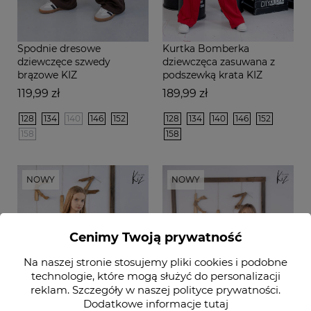
Spodnie dresowe
Kurtka Bomberka
dziewczęce szwedy
dziewczęca zasuwana z
brązowe KIZ
podszewką krata KIZ
Cena
Cena
119,99 zł
189,99 zł
128
134
140
146
152
128
134
140
146
152
158
158
NOWY
NOWY
Cenimy Twoją prywatność
Na naszej stronie stosujemy pliki cookies i podobne
technologie, które mogą służyć do personalizacji
reklam. Szczegóły w naszej
polityce prywatności
.
Dodatkowe informacje
tutaj