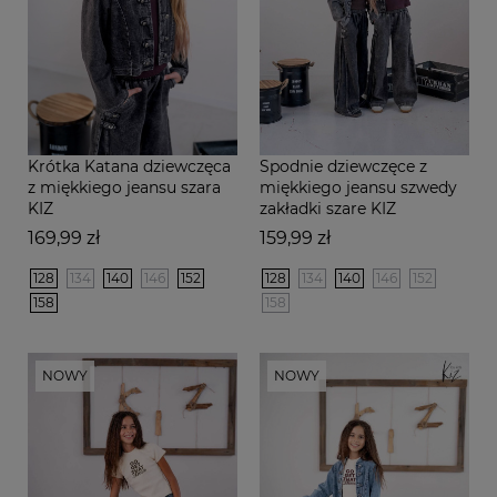
Krótka Katana dziewczęca
Spodnie dziewczęce z
z miękkiego jeansu szara
miękkiego jeansu szwedy
KIZ
zakładki szare KIZ
Cena
Cena
169,99 zł
159,99 zł
128
134
140
146
152
128
134
140
146
152
158
158
NOWY
NOWY