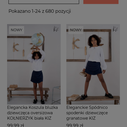
Pokazano 1-24 z 680 pozycji
NOWY
NOWY
Elegancka Koszula bluzka
Eleganckie Spódnico
dziewczęca oversizowa
spodenki dziewczęce
KOŁNIERZYK biała KIZ
granatowe KIZ
Cena
Cena
99,99 zł
99,99 zł