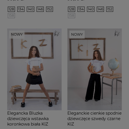
128
134
140
146
152
128
134
140
146
152
158
158
NOWY
NOWY
Elegancka Bluzka
Eleganckie cienkie spodnie
dziewczęca wstawka
dziewczęce szwedy czarne
koronkowa biała KIZ
KIZ