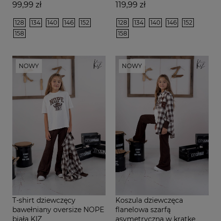
Cena
Cena
99,99 zł
119,99 zł
128
134
140
146
152
128
134
140
146
152
158
158
NOWY
NOWY
T-shirt dziewczęcy
Koszula dziewczęca
bawełniany oversize NOPE
flanelowa szarfą
biała KIZ
asymetryczna w kratkę