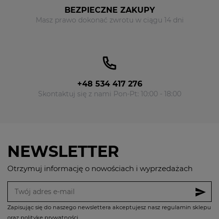
BEZPIECZNE ZAKUPY
Masz prawo dokonać zwrotu w ciągu 14 dni
+48 534 417 276
Skontaktuj się z nami Pon-Pt: 10:00 - 18:00
NEWSLETTER
Otrzymuj informację o nowościach i wyprzedażach
send
Zapisując się do naszego newslettera akceptujesz nasz regulamin sklepu
oraz politykę prywatności