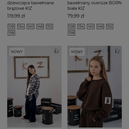
dziewczęce bawełniane
bawełniany oversize BORN
brązowe KIZ
biała KIZ
Cena
Cena
119,99 zł
79,99 zł
128
134
140
146
152
128
134
140
146
152
158
158
NOWY
NOWY