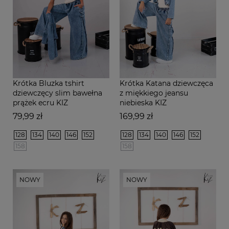
Krótka Bluzka tshirt
Krótka Katana dziewczęca
dziewczęcy slim bawełna
z miękkiego jeansu
prążek ecru KIZ
niebieska KIZ
Cena
Cena
79,99 zł
169,99 zł
128
134
140
146
152
128
134
140
146
152
158
158
NOWY
NOWY