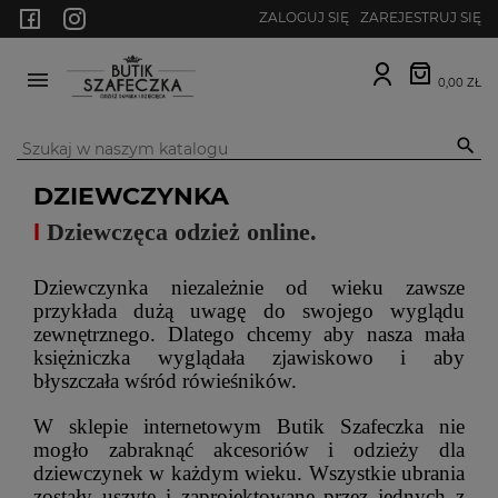
ZALOGUJ SIĘ
ZAREJESTRUJ SIĘ
0,00 ZŁ
MENU

DZIEWCZYNKA
I
Dziewczęca odzież online.
Dziewczynka niezależnie od wieku zawsze
przykłada dużą uwagę do swojego wyglądu
zewnętrznego. Dlatego chcemy aby nasza mała
księżniczka wyglądała zjawiskowo i aby
błyszczała wśród rówieśników.
W sklepie internetowym Butik Szafeczka nie
mogło zabraknąć akcesoriów i odzieży dla
dziewczynek w każdym wieku. Wszystkie ubrania
zostały uszyte i zaprojektowane przez jednych z