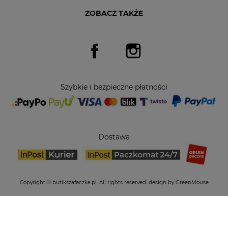
ZOBACZ TAKŻE
Facebook
Instagram
Szybkie i bezpieczne płatności
Dostawa
Copyright © butikszafeczka.pl. All rights reserved.
design by GreenMouse