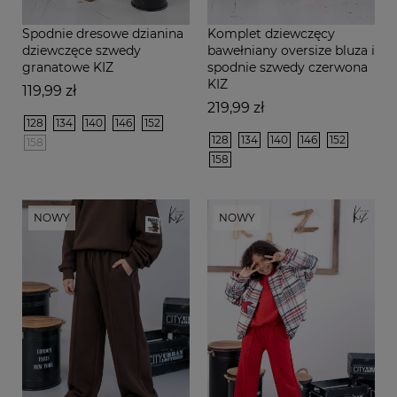
Spodnie dresowe dzianina
Komplet dziewczęcy
dziewczęce szwedy
bawełniany oversize bluza i
granatowe KIZ
spodnie szwedy czerwona
KIZ
Cena
119,99 zł
Cena
219,99 zł
128
134
140
146
152
128
134
140
146
152
158
158
NOWY
NOWY