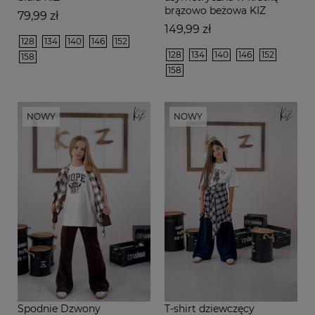
brązowo beżowa KIZ
Cena
79,99 zł
Cena
149,99 zł
128
134
140
146
152
128
134
140
146
152
158
158
NOWY
NOWY
Spodnie Dzwony
T-shirt dziewczęcy