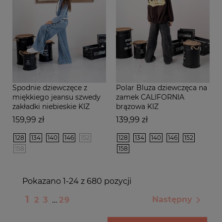
Spodnie dziewczęce z
Polar Bluza dziewczęca na
miękkiego jeansu szwedy
zamek CALIFORNIA
zakładki niebieskie KIZ
brązowa KIZ
Cena
Cena
159,99 zł
139,99 zł
128
134
140
146
152
128
134
140
146
152
158
158
Pokazano 1-24 z 680 pozycji
1

Następny
2
3
…
29