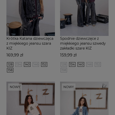
Krótka Katana dziewczęca
Spodnie dziewczęce z
z miękkiego jeansu szara
miękkiego jeansu szwedy
KIZ
zakładki szare KIZ
Cena
Cena
169,99 zł
159,99 zł
128
134
140
146
152
128
134
140
146
152
158
158
NOWY
NOWY