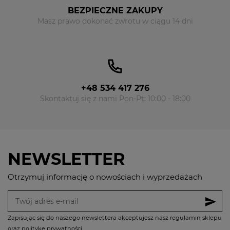
BEZPIECZNE ZAKUPY
Masz prawo dokonać zwrotu w ciągu 14 dni
+48 534 417 276
Skontaktuj się z nami Pon-Pt: 10:00 - 18:00
NEWSLETTER
Otrzymuj informację o nowościach i wyprzedażach
send
Zapisując się do naszego newslettera akceptujesz nasz regulamin sklepu
oraz politykę prywatności