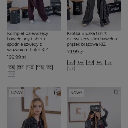
Komplet dziewczęcy
Krótka Bluzka tshirt
bawełniany t shirt i
dziewczęcy slim bawełna
spodnie szwedy z
prążek brązowa KIZ
wiązaniem fiolet KIZ
Cena
79,99 zł
Cena
199,99 zł
128
134
140
146
152
128
134
140
146
152
158
158
NOWY
NOWY