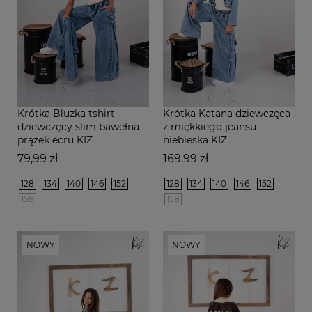
Krótka Bluzka tshirt
Krótka Katana dziewczęca
dziewczęcy slim bawełna
z miękkiego jeansu
prążek ecru KIZ
niebieska KIZ
Cena
Cena
79,99 zł
169,99 zł
128
134
140
146
152
128
134
140
146
152
158
158
NOWY
NOWY