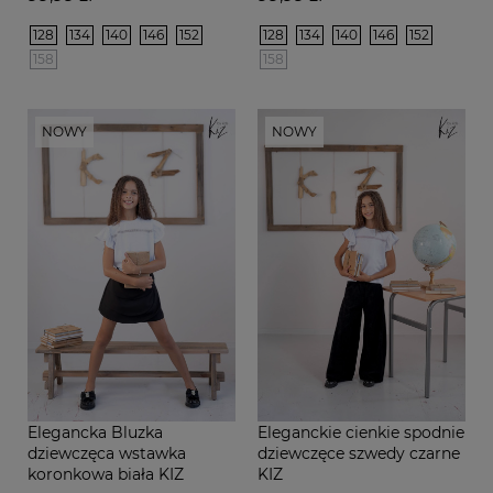
128
134
140
146
152
128
134
140
146
152
158
158
NOWY
NOWY
Elegancka Bluzka
Eleganckie cienkie spodnie
dziewczęca wstawka
dziewczęce szwedy czarne
koronkowa biała KIZ
KIZ