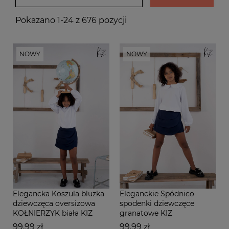
Pokazano 1-24 z 676 pozycji
NOWY
NOWY
Elegancka Koszula bluzka
Eleganckie Spódnico
dziewczęca oversizowa
spodenki dziewczęce
KOŁNIERZYK biała KIZ
granatowe KIZ
Cena
Cena
99,99 zł
99,99 zł