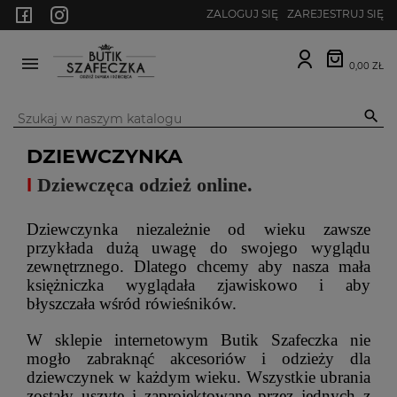
ZALOGUJ SIĘ
ZAREJESTRUJ SIĘ
0,00 ZŁ
MENU

DZIEWCZYNKA
I
Dziewczęca odzież online.
Dziewczynka niezależnie od wieku zawsze
przykłada dużą uwagę do swojego wyglądu
zewnętrznego. Dlatego chcemy aby nasza mała
księżniczka wyglądała zjawiskowo i aby
błyszczała wśród rówieśników.
W sklepie internetowym Butik Szafeczka nie
mogło zabraknąć akcesoriów i odzieży dla
dziewczynek w każdym wieku. Wszystkie ubrania
zostały uszyte i zaprojektowane przez jednych z