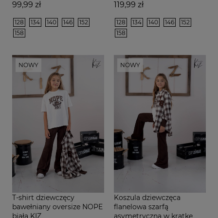
Cena
Cena
99,99 zł
119,99 zł
128
134
140
146
152
128
134
140
146
152
158
158
NOWY
NOWY
T-shirt dziewczęcy
Koszula dziewczęca
bawełniany oversize NOPE
flanelowa szarfą
biała KIZ
asymetryczna w kratkę