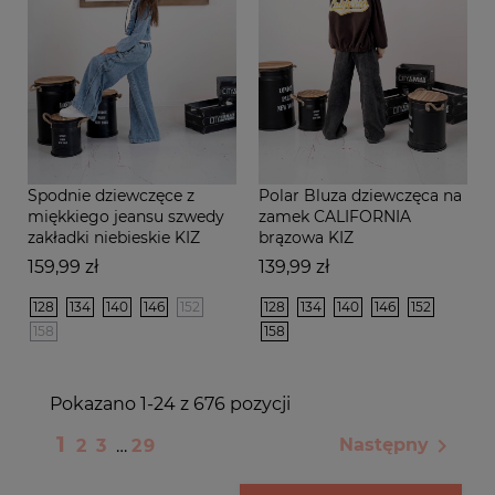
Spodnie dziewczęce z
Polar Bluza dziewczęca na
miękkiego jeansu szwedy
zamek CALIFORNIA
zakładki niebieskie KIZ
brązowa KIZ
Cena
Cena
159,99 zł
139,99 zł
128
134
140
146
152
128
134
140
146
152
158
158
Pokazano 1-24 z 676 pozycji
1

Następny
2
3
…
29