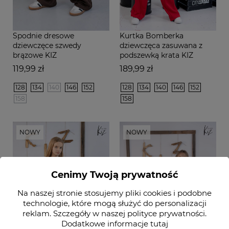
Spodnie dresowe
Kurtka Bomberka
dziewczęce szwedy
dziewczęca zasuwana z
brązowe KIZ
podszewką krata KIZ
Cena
Cena
119,99 zł
189,99 zł
128
134
140
146
152
128
134
140
146
152
158
158
NOWY
NOWY
Cenimy Twoją prywatność
Na naszej stronie stosujemy pliki cookies i podobne
technologie, które mogą służyć do personalizacji
reklam. Szczegóły w naszej
polityce prywatności
.
Dodatkowe informacje
tutaj