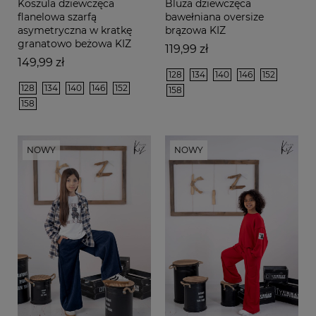
Koszula dziewczęca
Bluza dziewczęca
flanelowa szarfą
bawełniana oversize
asymetryczna w kratkę
brązowa KIZ
granatowo beżowa KIZ
Cena
119,99 zł
Cena
149,99 zł
128
134
140
146
152
128
134
140
146
152
158
158
NOWY
NOWY