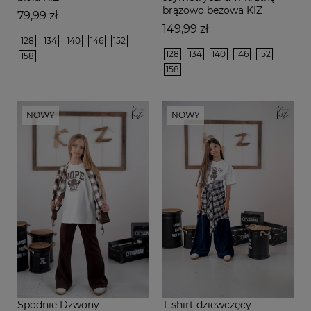
brązowo beżowa KIZ
Cena
79,99 zł
Cena
149,99 zł
128
134
140
146
152
128
134
140
146
152
158
158
NOWY
NOWY
Spodnie Dzwony
T-shirt dziewczęcy