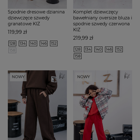
Spodnie dresowe dzianina
Komplet dziewczęcy
dziewczęce szwedy
bawełniany oversize bluza i
granatowe KIZ
spodnie szwedy czerwona
KIZ
Cena
119,99 zł
Cena
219,99 zł
128
134
140
146
152
128
134
140
146
152
158
158
NOWY
NOWY