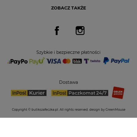
ZOBACZ TAKŻE
Facebook
Instagram
Szybkie i bezpieczne płatności
Dostawa
Copyright © butikszafeczka.pl. All rights reserved.
design by GreenMouse