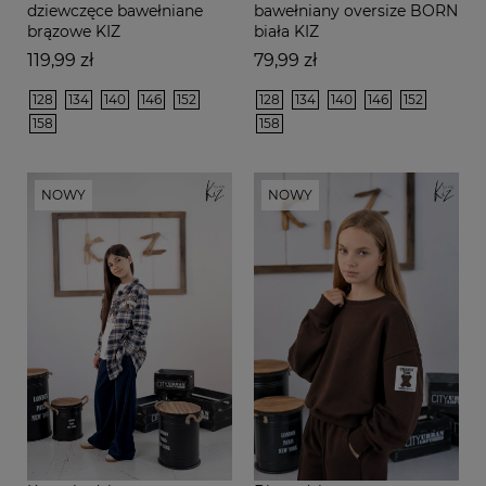
dziewczęce bawełniane
bawełniany oversize BORN
brązowe KIZ
biała KIZ
Cena
Cena
119,99 zł
79,99 zł
128
134
140
146
152
128
134
140
146
152
158
158
NOWY
NOWY