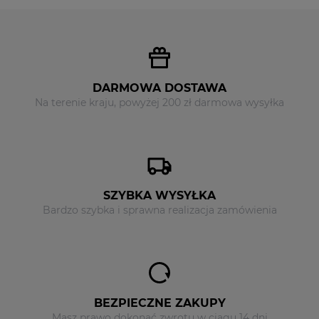
DARMOWA DOSTAWA
Na terenie kraju, powyżej 200 zł darmowa wysyłka
SZYBKA WYSYŁKA
Bardzo szybka i sprawna realizacja zamówienia
BEZPIECZNE ZAKUPY
Masz prawo dokonać zwrotu w ciągu 14 dni