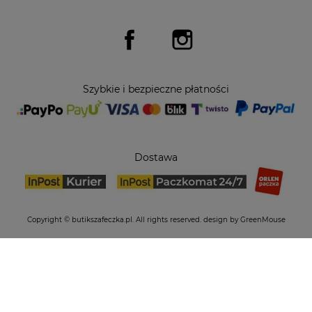
Facebook
Instagram
Szybkie i bezpieczne płatności
Dostawa
Copyright © butikszafeczka.pl. All rights reserved.
design by GreenMouse