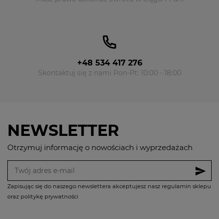
+48 534 417 276
Skontaktuj się z nami Pon-Pt: 10:00 - 18:00
NEWSLETTER
Otrzymuj informację o nowościach i wyprzedażach
send
Zapisując się do naszego newslettera akceptujesz nasz regulamin sklepu
oraz politykę prywatności