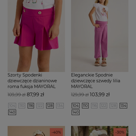
Szorty Spodenki
Eleganckie Spodnie
dziewczęce dzianinowe
dziewczęce szwedy lilia
roma fuksja MAYORAL
MAYORAL
Cena
Cena
Cena
Cena
87,99 zł
103,99 zł
109,99 zł
129,99 zł
podstawowa
podstawowa
104
110
116
122
128
134
104
110
116
122
128
134
140
140
-40%
-30%