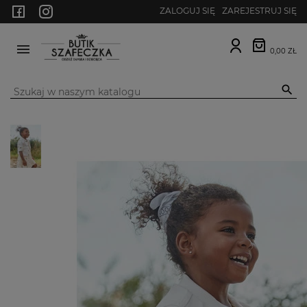
ZALOGUJ SIĘ
ZAREJESTRUJ SIĘ
0,00 ZŁ
MENU
