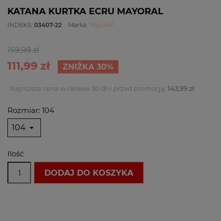
KATANA KURTKA ECRU MAYORAL
INDEKS:
03407-22
Marka:
Mayoral
159,99 zł
111,99 zł
ZNIŻKA 30%
Najniższa cena w okresie 30 dni przed promocją:
143,99 zł
Rozmiar: 104
Ilość
DODAJ DO KOSZYKA