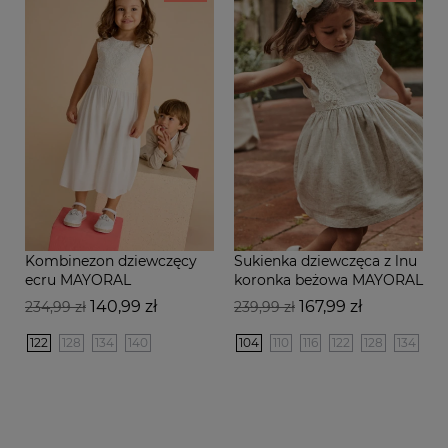
Kombinezon dziewczęcy
Sukienka dziewczęca z lnu
ecru MAYORAL
koronka beżowa MAYORAL
Cena
Cena
Cena
Cena
140,99 zł
167,99 zł
234,99 zł
239,99 zł
podstawowa
podstawowa
122
128
134
140
104
110
116
122
128
134