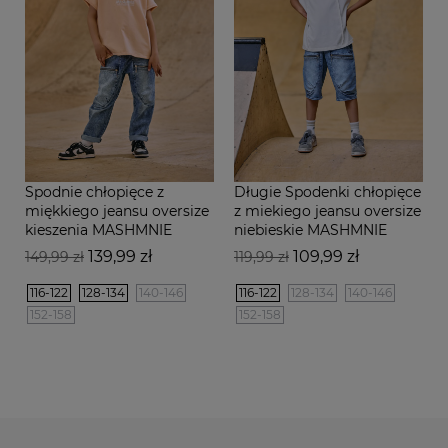
Spodnie chłopięce z
Długie Spodenki chłopięce
miękkiego jeansu oversize
z miekiego jeansu oversize
kieszenia MASHMNIE
niebieskie MASHMNIE
Cena
Cena
Cena
Cena
139,99 zł
109,99 zł
149,99 zł
119,99 zł
podstawowa
podstawowa
116-122
128-134
140-146
116-122
128-134
140-146
152-158
152-158