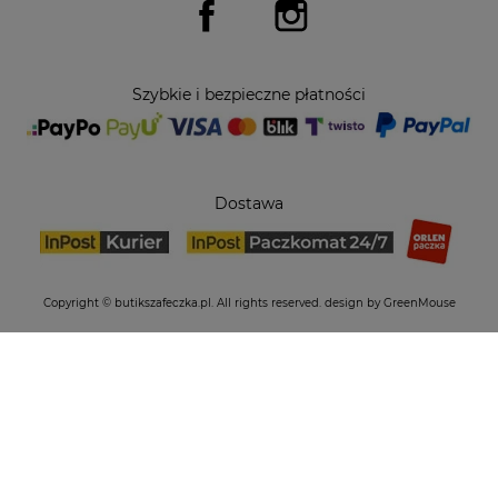
Facebook
Instagram
Szybkie i bezpieczne płatności
Dostawa
Copyright © butikszafeczka.pl. All rights reserved.
design by GreenMouse