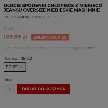
DŁUGIE SPODENKI CHŁOPIĘCE Z MIEKIEGO
JEANSU OVERSIZE NIEBIESKIE MASHMNIE
INDEKS:
0028712
Marka:
MashMnie
119,99 zł
109,99 zł
ZNIŻKA 10,00 ZŁ
Najniższa cena w okresie 30 dni przed promocją:
119,99 zł
Rozmiar: 116-122
Ilość
DODAJ DO KOSZYKA