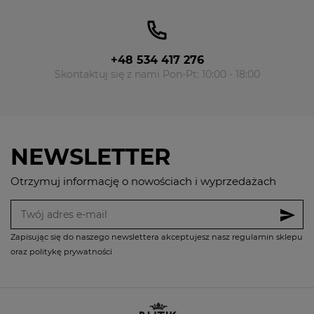
+48 534 417 276
Skontaktuj się z nami Pon-Pt: 10:00 - 18:00
NEWSLETTER
Otrzymuj informację o nowościach i wyprzedażach
send
Zapisując się do naszego newslettera akceptujesz nasz regulamin sklepu
oraz politykę prywatności