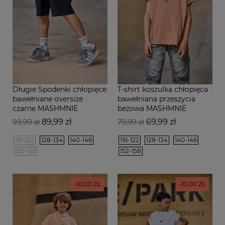
Długie Spodenki chłopięce
T-shirt koszulka chłopięca
bawełniane oversize
bawełniana przeszycia
czarne MASHMNIE
beżowa MASHMNIE
Cena
Cena
Cena
Cena
89,99 zł
69,99 zł
99,99 zł
79,99 zł
podstawowa
podstawowa
116-122
128-134
140-146
116-122
128-134
140-146
152-158
152-158
-10,00 ZŁ
-10,00 ZŁ