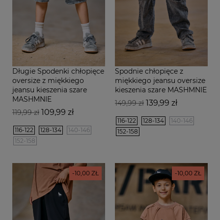
Długie Spodenki chłopięce
Spodnie chłopięce z
oversize z miękkiego
miękkiego jeansu oversize
jeansu kieszenia szare
kieszenia szare MASHMNIE
MASHMNIE
Cena
Cena
139,99 zł
149,99 zł
Cena
Cena
109,99 zł
podstawowa
119,99 zł
podstawowa
116-122
128-134
140-146
116-122
128-134
140-146
152-158
152-158
-10,00 ZŁ
-10,00 ZŁ