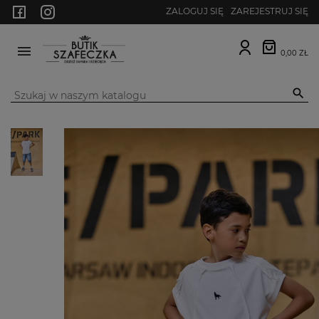
ZALOGUJ SIĘ
ZAREJESTRUJ SIĘ
0,00 ZŁ
MENU
