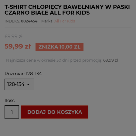
T-SHIRT CHŁOPIĘCY BAWEŁNIANY W PASKI
CZARNO BIAŁE ALL FOR KIDS
INDEKS:
0024454
Marka:
All For Kids
69,99 zł
59,99 zł
ZNIŻKA 10,00 ZŁ
Najniższa cena w okresie 30 dni przed promocją:
69,99 zł
Rozmiar: 128-134
Ilość
DODAJ DO KOSZYKA