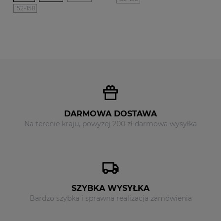
152-158
DARMOWA DOSTAWA
Na terenie kraju, powyżej 200 zł darmowa wysyłka
SZYBKA WYSYŁKA
Bardzo szybka i sprawna realizacja zamówienia