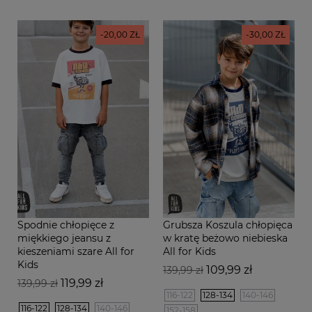
-20,00 ZŁ
-30,00 ZŁ
Spodnie chłopięce z
Grubsza Koszula chłopięca
miękkiego jeansu z
w kratę beżowo niebieska
kieszeniami szare All for
All for Kids
Kids
Cena
Cena
109,99 zł
139,99 zł
Cena
Cena
119,99 zł
podstawowa
139,99 zł
podstawowa
116-122
128-134
140-146
116-122
128-134
140-146
152-158