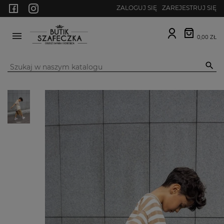
ZALOGUJ SIĘ
ZAREJESTRUJ SIĘ
0,00 ZŁ
MENU
