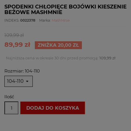
SPODENKI CHŁOPIĘCE BOJÓWKI KIESZENIE
BEŻOWE MASHMNIE
INDEKS:
0022378
Marka:
MashMnie
109,99 zł
89,99 zł
ZNIŻKA 20,00 ZŁ
Najniższa cena w okresie 30 dni przed promocją:
109,99 zł
Rozmiar: 104-110
Ilość
DODAJ DO KOSZYKA