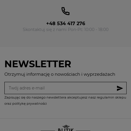
+48 534 417 276
Skontaktuj się z nami Pon-Pt: 10:00 - 18:00
NEWSLETTER
Otrzymuj informację o nowościach i wyprzedażach
send
Zapisując się do naszego newslettera akceptujesz nasz regulamin sklepu
oraz politykę prywatności